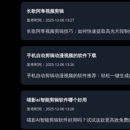
长歌阿隼视频剪辑
发布时间：2025-12-06 13:27
长歌阿隼视频剪辑技巧：如何快速提取高光片段制
手机自动剪辑动漫视频的软件下载
发布时间：2025-12-06 13:26
手机自动剪辑动漫视频的软件推荐：轻松一键生成
喵影ai智能剪辑软件哪个好用
发布时间：2025-12-06 13:26
喵影AI智能剪辑软件好用吗？试试这款更高效免费