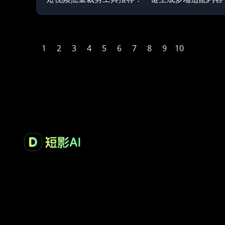
1
2
3
4
5
6
7
8
9
10