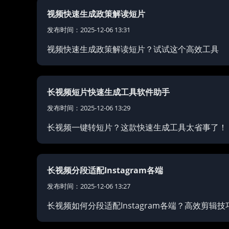
视频快速生成政策解读短片
发布时间：2025-12-06 13:31
视频快速生成政策解读短片？试试这个高效工具
长视频短片快速生成工具软件助手
发布时间：2025-12-06 13:29
长视频一键转短片？这款快速生成工具太省事了！
长视频分段适配Instagram各端
发布时间：2025-12-06 13:27
长视频如何分段适配Instagram各端？高效剪辑技