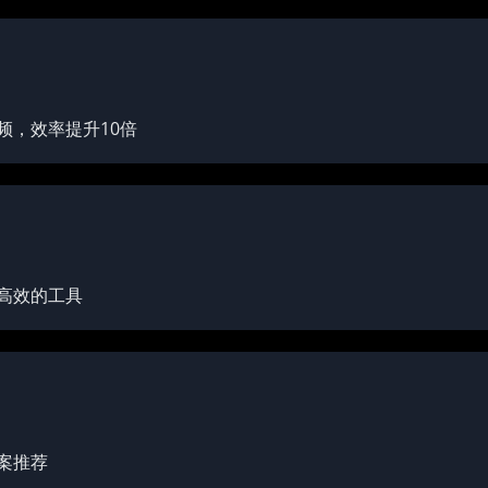
频，效率提升10倍
高效的工具
案推荐