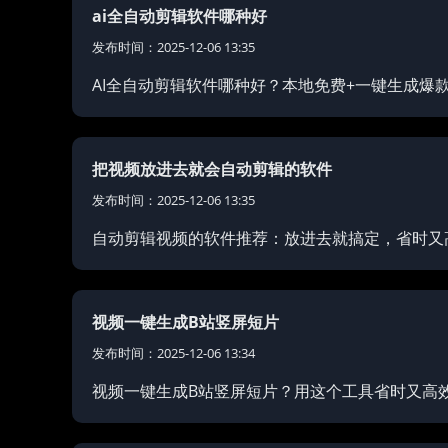
ai全自动剪辑软件哪种好
发布时间：2025-12-06 13:35
AI全自动剪辑软件哪种好？本地免费+一键生成爆
把视频放进去就会自动剪辑的软件
发布时间：2025-12-06 13:35
自动剪辑视频的软件推荐：放进去就搞定，省时又
视频一键生成B站竖屏短片
发布时间：2025-12-06 13:34
视频一键生成B站竖屏短片？用这个工具省时又高