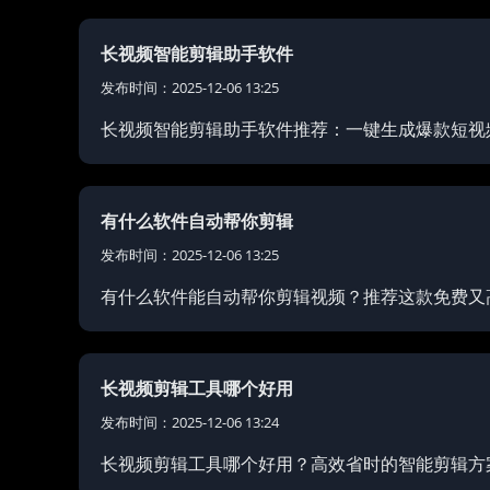
长视频智能剪辑助手软件
发布时间：2025-12-06 13:25
长视频智能剪辑助手软件推荐：一键生成爆款短视
有什么软件自动帮你剪辑
发布时间：2025-12-06 13:25
有什么软件能自动帮你剪辑视频？推荐这款免费又
长视频剪辑工具哪个好用
发布时间：2025-12-06 13:24
长视频剪辑工具哪个好用？高效省时的智能剪辑方