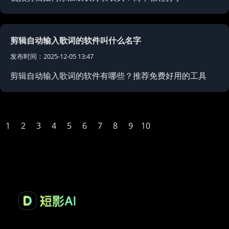
剪辑自动输入歌词的软件叫什么名字
发布时间：2025-12-05 13:47
剪辑自动输入歌词的软件有哪些？推荐免费好用的工具
1
2
3
4
5
6
7
8
9
10