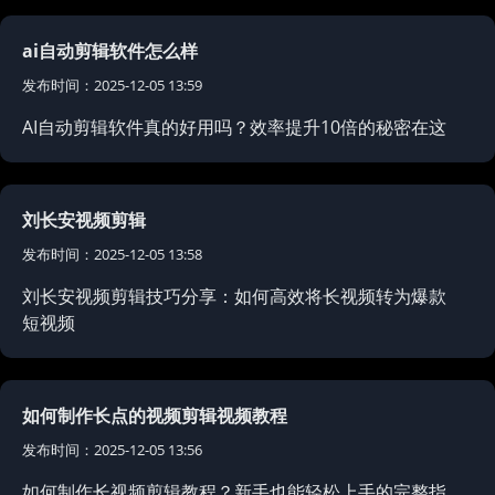
ai自动剪辑软件怎么样
发布时间：2025-12-05 13:59
AI自动剪辑软件真的好用吗？效率提升10倍的秘密在这
刘长安视频剪辑
发布时间：2025-12-05 13:58
刘长安视频剪辑技巧分享：如何高效将长视频转为爆款
短视频
如何制作长点的视频剪辑视频教程
发布时间：2025-12-05 13:56
如何制作长视频剪辑教程？新手也能轻松上手的完整指