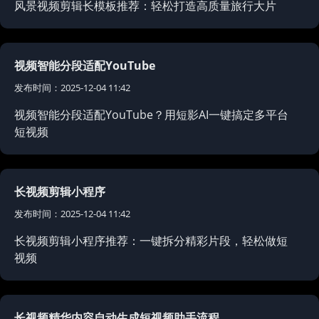
风景视频剪辑长模板推荐：轻松打造高质量旅行大片
视频智能分段适配YouTube
发布时间：2025-12-04 11:42
视频智能分段适配YouTube？用短影AI一键搞定多平台
短视频
长视频剪辑小程序
发布时间：2025-12-04 11:42
长视频剪辑小程序推荐：一键拆分精彩片段，轻松做短
视频
长视频精华内容自动生成短视频助手流程