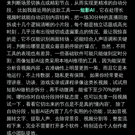
来判断场景切换点或精彩节点，从而实现更精准的自动分
段。 比如我最近用的这款工具——
短影AI
，它在处理长
视频时就能自动识别内容结构，把一场30分钟的直播回放
拆成十几个逻辑清晰的小片段，每个都是独立话题或高光
时刻，几乎没有出现错切或遗漏重点的情况。最让我惊喜
的是，它不仅能识别画面转场，还能结合人声语调和关键
词，判断出哪里是观众最容易停留的‘爆点’。 当然，不同
工具的表现也有差异。一些基础软件可能只能做到定时分
割，而像短影AI这类采用本地AI推理的工具，因为能深度
分析音视频内容，在准确性上明显更胜一筹。而且它是本
地运行，不上传数据，隐私更有保障。 如果你经常要处
理讲座、访谈、游戏实录或课程录像这类长视频，试试用
短影AI做初步拆分，再手动微调，能省下至少70%的时
间。哪怕你对自动分段持怀疑态度，也可以先拿一段视频
试一下，看看它切出来的节点是不是真的‘懂内容’。 除了
自动分段，短影AI还内置了几个实用的小功能，比如音视
频转文字、提取人声、去除背景音、视频分割等，整套流
程下来，完全不需要打开多个软件，特别适合个人创作者
或小团队提效。