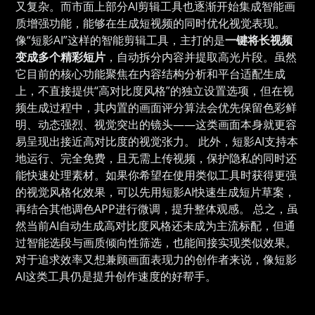
又复杂。而市面上部分AI剪辑工具也逐渐开始集成智能画
质增强功能，能够在生成短视频的同时优化视觉表现。
像“短影AI”这样的智能剪辑工具，主打的是
一键将长视频
变成多个精彩短片
，自动拆分内容并提取高光片段。虽然
它目前的核心功能聚焦在内容结构分析和平台适配生成
上，不直接提供“高对比度风格”的独立设置选项，但在视
频生成过程中，其内置的画面评分算法会优先保留色彩鲜
明、动态强烈、视觉突出的镜头——这类画面本身就更容
易呈现出接近高对比度的视觉张力。 此外，短影AI支持本
地运行、完全免费，且无需上传视频，保护隐私的同时还
能快速处理素材。如果你希望在使用类似工具时获得更强
的视觉风格化效果，可以先用短影AI快速生成短片草案，
再结合其他调色APP进行微调，提升整体观感。 总之，虽
然当前AI自动生成高对比度风格还未成为主流标配，但通
过智能选段与画质倾向性筛选，也能间接实现类似效果。
对于追求效率又想兼顾画面表现力的创作者来说，像短影
AI这类工具仍是提升创作速度的好帮手。