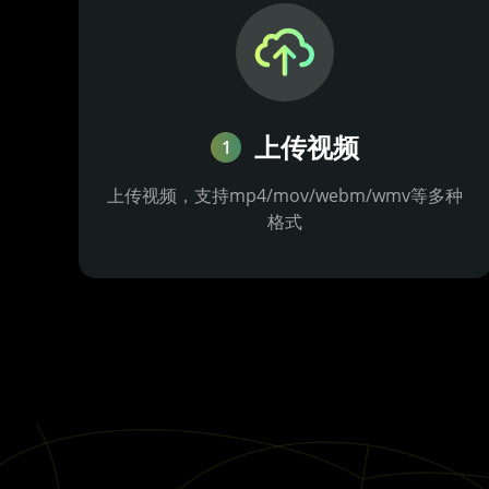
上传视频
1
上传视频，支持mp4/mov/webm/wmv等多种
格式