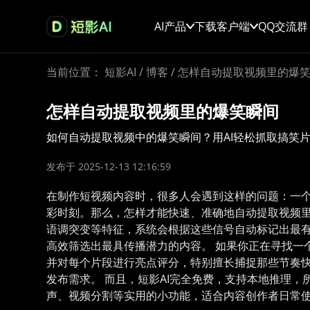
AI产品
下载客户端
QQ交流群
当前位置：
短影AI
/
博客
/
怎样自动提取视频里的爆
怎样自动提取视频里的爆笑瞬间
如何自动提取视频中的爆笑瞬间？用AI轻松抓取搞笑
发布于 2025-12-13 12:16:59
在制作短视频内容时，很多人会遇到这样的问题：一
彩时刻。那么，怎样才能快速、准确地自动提取视频里
语调突变等特征，系统会根据这些信号自动标记出最有可
高效筛选出最具传播潜力的内容。 如果你正在寻找一
并对每个片段进行亮点评分，特别擅长捕捉那些节奏快
发布需求。 而且，短影AI完全免费，支持本地推理
声、视频分割等实用的小功能，适合内容创作者日常使用