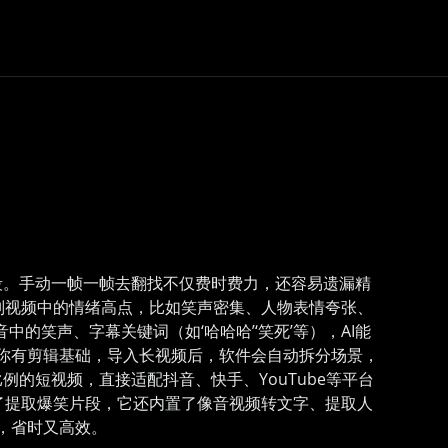
段。手动一帧一帧去翻找不仅费时费力，还容易遗漏精
别视频中的情绪高点，比如笑声密集、人物表情夸张、
的笑声、字幕关键词（如‘哈哈哈’‘笑死’等），AI能
要你有剪辑基础，导入长视频后，软件会自动拆分场景，
的短视频，直接适配抖音、快手、YouTube等平台
了提取爆笑片段，它还内置了像音视频转文字、提取人
I，省时又高效。