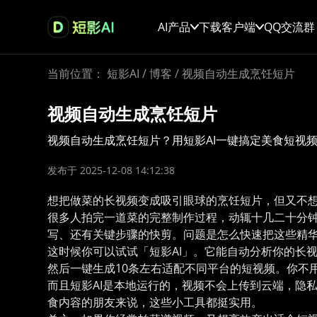
AI产品
下载客户端
QQ交流群
当前位置：
短影AI
/
博客
/
视频自动生成烹饪短片
视频自动生成烹饪短片
视频自动生成烹饪短片？用短影AI一键搞定美食短视
发布于 2025-12-08 14:12:38
想把做菜的长视频变成吸引眼球的烹饪短片，但又不
很多人拍完一道菜的完整制作过程，动辄十几二十分
写、还有关键步骤的快剪。问题是怎么快速把这些精
这时候你可以试试「短影AI」。它能自动分析你的长视
然后一键生成10条左右适配不同平台的短视频。你不
而且短影AI是本地运行的，视频不会上传到云端，隐
食内容的朋友来说，这些小工具都挺实用。