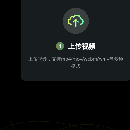
上传视频
1
上传视频，支持mp4/mov/webm/wmv等多种
格式