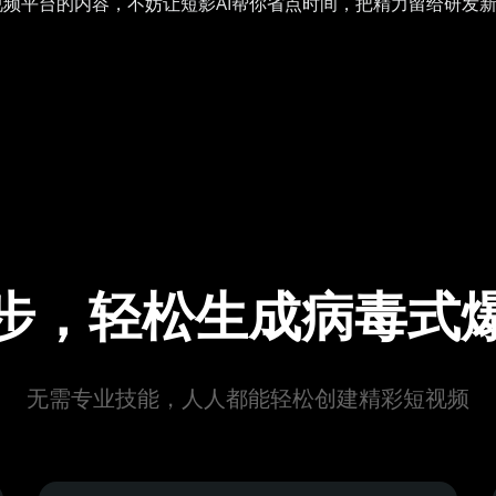
频平台的内容，不妨让短影AI帮你省点时间，把精力留给研发
步，轻松生成病毒式
无需专业技能，人人都能轻松创建精彩短视频