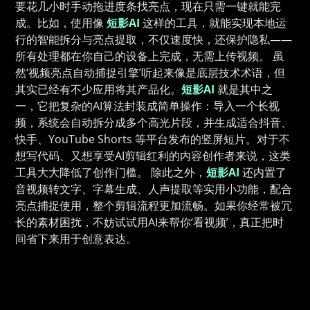
要花几小时手动拖进度条找亮点，现在只需一键就能完
成。比如，使用像
短影AI
这样的工具，就能实现本地运
行的智能拆分与亮点提取，不仅速度快，还保护隐私——
所有处理都在你自己的设备上完成，无需上传视频。 虽
然‘视频亮点自动捕捉引擎’听起来像是底层技术术语，但
其实已经有不少应用将其产品化。
短影AI
就是其中之
一，它把复杂的AI算法封装成简单操作：导入一个长视
频，系统会自动拆分成多个高光片段，并生成适合抖音、
快手、YouTube Shorts 等平台发布的竖屏短片。对于不
想写代码、又想享受AI剪辑红利的内容创作者来说，这类
工具大大降低了创作门槛。 除此之外，
短影AI
还内置了
音视频转文字、字幕生成、人声提取等实用小功能，配合
亮点捕捉使用，整个剪辑流程更加流畅。如果你经常被冗
长的素材困扰，不妨试试用AI来帮你‘看视频’，真正把时
间省下来用于创意表达。