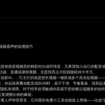
保留原声的实用技巧
既想保留原视频里的精彩对白或环境音，又希望加入自己的配音
访谈、直播或课程视频，光是找亮点片段就能耗掉大半天。
短影AI」，它主打的就是把长视频一键拆成多个高光短视频—
，你后续再叠加配音或BGM时，底子干净、节奏紧凑，混剪起
，隐私有保障。对于经常处理敏感内容或不想依赖云端服务的创
去反复调整比例的麻烦。
离人声和背景音，它内置的免费小工具也能派上用场——比如“