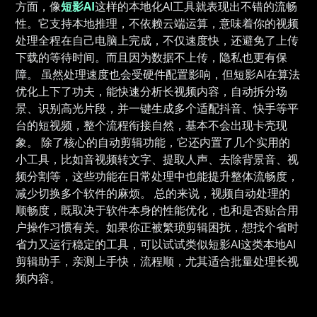
方面，像
短影AI
这样的本地化AI工具就表现出不错的流畅
性。它支持本地推理，不依赖云端运算，意味着你的视频
处理全程在自己电脑上完成，不仅速度快，还避免了上传
下载的等待时间。而且因为数据不上传，隐私也更有保
障。 虽然处理速度也会受硬件配置影响，但短影AI在算法
优化上下了功夫，能快速分析长视频内容，自动拆分场
景、识别高光片段，并一键生成多个适配抖音、快手等平
台的短视频，整个流程衔接自然，基本不会出现卡壳现
象。 除了核心的自动剪辑功能，它还内置了几个实用的
小工具，比如音视频转文字、提取人声、去除背景音、视
频分割等，这些功能在日常处理中也能提升整体流畅度，
减少切换多个软件的麻烦。 总的来说，视频自动处理的
顺畅度，既取决于软件本身的性能优化，也和是否贴合用
户操作习惯有关。如果你正被繁琐剪辑困扰，想找个省时
省力又运行稳定的工具，可以试试类似短影AI这类本地AI
剪辑助手，亲测上手快，流程顺，尤其适合批量处理长视
频内容。