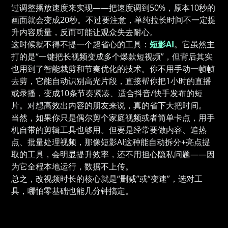
过调整播放速度来实现——把速度调到50%，原本10秒的
画面就会变成20秒。不过要注意，单纯拉长时间不一定提
升内容质量，反而可能让观众失去耐心。
这时候就不得不提一个超省心的工具：
短影AI
。它虽然主
打的是“一键把长视频变成多个爆款短视频”，但背后其实
也用到了智能裁剪和节奏优化的技术。你不用手动一帧帧
去剪，它能自动识别高光片段，直接帮你把1小时的直播
或录播，变成10条节奏紧凑、适合抖音/快手发布的短
片。对想高效出内容的朋友来说，真的省下大把时间。
当然，如果你只是偶尔剪个家庭视频或者简单卡点，用手
机自带的剪辑工具也够用。但要是经常要做内容、追热
点、批量处理视频，那像短影AI这种能自动拆分+亮点提
取的工具，会明显提升效率，还不用担心隐私问题——因
为它全程本地运行，数据不上传。
总之，改视频时长的核心就是“删减”或“变速”，选对工
具，哪怕零基础也能几分钟搞定。