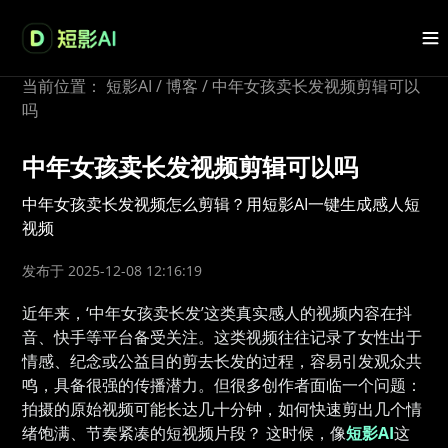
当前位置：
短影AI
/
博客
/
中年女孩卖长发视频剪辑可以
吗
中年女孩卖长发视频剪辑可以吗
中年女孩卖长发视频怎么剪辑？用短影AI一键生成感人短
视频
发布于 2025-12-08 12:16:19
近年来，‘中年女孩卖长发’这类真实感人的视频内容在抖
音、快手等平台备受关注。这类视频往往记录了女性出于
情感、纪念或公益目的剪去长发的过程，容易引发观众共
鸣，具备很强的传播潜力。但很多创作者面临一个问题：
拍摄的原始视频可能长达几十分钟，如何快速剪出几个情
绪饱满、节奏紧凑的短视频片段？ 这时候，像
短影AI
这