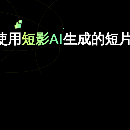
使用
短影AI
生成的短