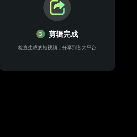
剪辑完成
3
检查生成的短视频，分享到各大平台