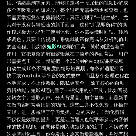
话、情绪高潮等元素，能够快速将一段冗长的视频拆解成
多个有吸引力的短片段。整个过程无需手动逐帧查看，也
不需要掌握复杂的剪辑技巧，真正实现了“一键生成”。 尤
其对于没有剪辑经验的新手而言，这种“所见即所得”的操
作模式极大地提升了使用体验。你不需要懂时间轴、转场
或调色，只要上传视频，系统就能帮你完成从分析到输出
的全流程。 比如像
短影AI
这样的工具，就特别适合新手
使用。它把复杂的剪辑逻辑藏在了简单的界面背后，用户
只需要点击一次，就能把一个30分钟的vlog或讲座视频，
自动生成10条不同角度的精彩短视频，每条都适配抖音、
快手或YouTube等平台的格式要求。而且整个处理过程在
本地完成，不上传数据，隐私更安全。 除了核心的自动
剪辑功能，短影AI还内置了一些实用的小工具，比如音视
频转文字、提取人声、分离背景音、加字幕等，都是新手
在做内容时常会用到的功能。这些工具不仅免费，还操作
直观，进一步减轻了学习负担。 总的来说，自动化剪辑
不仅仅是效率的提升，更是让普通人也能平等参与内容创
作的技术赋能。如果你是刚入坑短视频的新手，不妨试试
这类智能化工具，你会发现：原来做爆款视频，并没有想