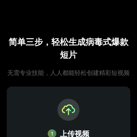
简单三步，轻松生成病毒式爆款
短片
无需专业技能，人人都能轻松创建精彩短视频
上传视频
1