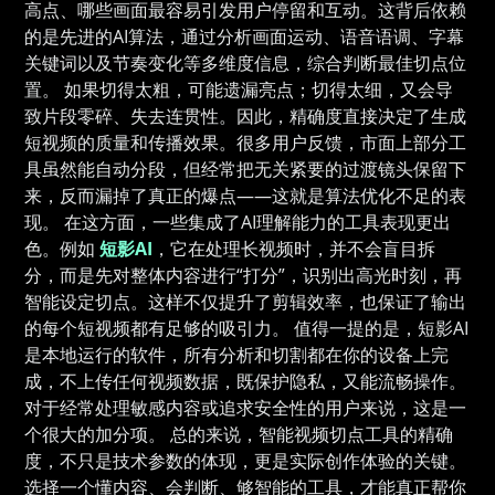
高点、哪些画面最容易引发用户停留和互动。这背后依赖
的是先进的AI算法，通过分析画面运动、语音语调、字幕
关键词以及节奏变化等多维度信息，综合判断最佳切点位
置。 如果切得太粗，可能遗漏亮点；切得太细，又会导
致片段零碎、失去连贯性。因此，精确度直接决定了生成
短视频的质量和传播效果。很多用户反馈，市面上部分工
具虽然能自动分段，但经常把无关紧要的过渡镜头保留下
来，反而漏掉了真正的爆点——这就是算法优化不足的表
现。 在这方面，一些集成了AI理解能力的工具表现更出
色。例如
短影AI
，它在处理长视频时，并不会盲目拆
分，而是先对整体内容进行“打分”，识别出高光时刻，再
智能设定切点。这样不仅提升了剪辑效率，也保证了输出
的每个短视频都有足够的吸引力。 值得一提的是，短影AI
是本地运行的软件，所有分析和切割都在你的设备上完
成，不上传任何视频数据，既保护隐私，又能流畅操作。
对于经常处理敏感内容或追求安全性的用户来说，这是一
个很大的加分项。 总的来说，智能视频切点工具的精确
度，不只是技术参数的体现，更是实际创作体验的关键。
选择一个懂内容、会判断、够智能的工具，才能真正帮你