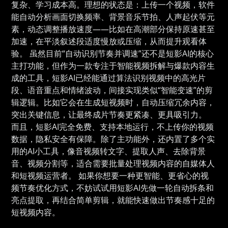
复杂、学习成本高。理想的状态是：上传一个视频，软件
能自动分析画面切换频率、背景音乐节拍、人声起伏等元
素，动态调整播放速度——比如在高潮部分保持原速甚至
加速，在平淡叙述段适度慢放或压缩，从而提升观看体
验。 虽然目前“自动识别节奏并调速”还不是短影AI的核心
主打功能，但作为一款专注于智能视频拆解与爆款内容生
成的工具，短影AI已经能通过算法识别视频中的高光片
段、语音重点和情绪波动，间接实现类似“智能变速”的剪
辑逻辑。比如它会在生成短视频时，自动压缩冗余内容，
突出关键信息，让最终成片节奏更紧凑、更具吸引力。
而且，短影AI完全免费、支持本地运行，不上传你的视频
数据，隐私安全有保障。除了主功能外，还内置了多个实
用的AI小工具，像音视频转文字、提取人声、去除背景
音、视频分割等，适合需要批量处理视频内容的自媒体人
和短视频运营者。 如果你想要一种更智能、更省心的视
频节奏优化方式，不妨试试用短影AI先做一轮自动拆条和
亮点提取，再结合简单剪辑，就能快速做出节奏感十足的
短视频内容。