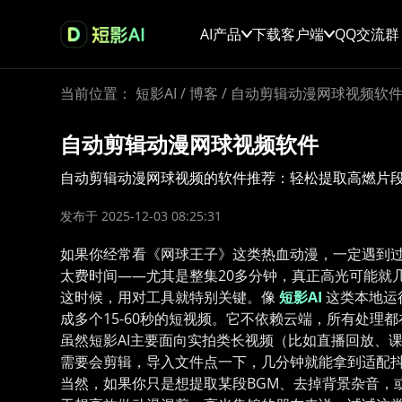
AI产品
下载客户端
QQ交流群
当前位置：
短影AI
/
博客
/
自动剪辑动漫网球视频软
自动剪辑动漫网球视频软件
自动剪辑动漫网球视频的软件推荐：轻松提取高燃片
发布于 2025-12-03 08:25:31
如果你经常看《网球王子》这类热血动漫，一定遇到
太费时间——尤其是整集20多分钟，真正高光可能就
这时候，用对工具就特别关键。像
短影AI
这类本地运
成多个15-60秒的短视频。它不依赖云端，所有处理
虽然短影AI主要面向实拍类长视频（比如直播回放、课
需要会剪辑，导入文件点一下，几分钟就能拿到适配
当然，如果你只是想提取某段BGM、去掉背景杂音，