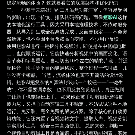
稳定流畅的体验？ 这就要看它的底层架构和优化能力
了。一些基于云端处理的工具虽然功能丰富，但容易受网
络影响，出现上传慢、排队转码等问题。而像
短影AI
这样
的本地化运行工具，因为采用本地推理技术，不依赖服务
器，从导入到生成全程离线完成，反而更稳定——不会突
然断连，也不会因平台负载高而变慢。 不少用户反馈，
使用短影AI进行一键拆分长视频时，即使是在中低端电脑
上，也能顺畅运行。它能快速分析视频中的画面变化、语
音节奏和字幕重点，自动切出10个左右的精彩片段，并适
配抖音、快手等平台的竖屏格式，整个过程一气呵成，几
乎没有卡顿感。 当然，流畅体验也离不开简洁的设计逻
辑。短影AI把复杂的AI算法封装成一个按钮——“一键生
成”，你不需要调参数、也不用反复预览确认，真正做到
了让新手也能轻松上手。 如果你正被手动剪辑折磨得筋
疲力尽，又担心自动剪辑工具不稳定，不妨试试这种本地
运行、免安装、完全免费的解决方案。除了核心的自动剪
辑功能，它还内置了音视频转文字、提取人声、视频分割
等实用小工具，适合日常高频使用。 总的来说，判断一
个视频自动剪辑工具是否靠谱，不能只看功能列表，实际