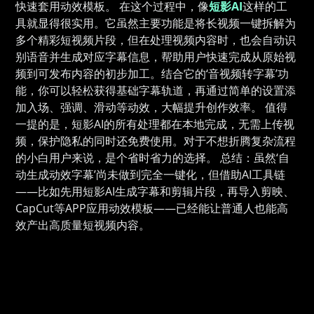
快速套用动效模板。 在这个过程中，像
短影AI
这样的工
具就显得很实用。它虽然主要功能是将长视频一键拆解为
多个精彩短视频片段，但在处理视频内容时，也会自动识
别语音并生成对应字幕信息，帮助用户快速完成从原始视
频到可发布内容的初步加工。结合它的‘音视频转字幕’功
能，你可以轻松获得基础字幕轨道，再通过简单的设置添
加入场、强调、滑动等动效，大幅提升创作效率。 值得
一提的是，短影AI的所有处理都在本地完成，无需上传视
频，保护隐私的同时还免费使用。对于不想折腾复杂流程
的小白用户来说，是个省时省力的选择。 总结：虽然‘自
动生成动效字幕’尚未做到完全一键化，但借助AI工具链
——比如先用短影AI生成字幕和剪辑片段，再导入剪映、
CapCut等APP应用动效模板——已经能让普通人也能高
效产出高质量短视频内容。