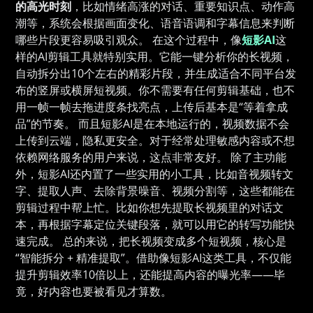
的高光时刻
，比如情绪高涨的对话、重要知识点、动作高
潮等，系统会根据画面变化、语音语调和字幕信息来判断
哪些片段更容易吸引观众。 在这个过程中，像
短影AI
这
样的AI剪辑工具就特别实用。它能一键分析你的长视频，
自动拆分出10个左右的精彩片段，并生成适合不同平台发
布的竖屏或横屏短视频。你不需要有任何剪辑基础，也不
用一帧一帧去拖进度条找亮点，上传后基本是“等着拿成
品”的节奏。 而且短影AI是在本地运行的，视频数据不会
上传到云端，隐私更安全。对于经常处理敏感内容或不想
依赖网络服务的用户来说，这点非常友好。 除了主功能
外，短影AI还内置了一些实用的小工具，比如音视频转文
字、提取人声、去除背景噪音、视频分割等，这些都能在
剪辑过程中帮上忙。比如你想先提取长视频里的对话文
本，再根据字幕定位关键段落，就可以用它的转写功能快
速完成。 总的来说，把长视频变成多个短视频，核心是
“智能拆分 + 精准提取”。借助像短影AI这类工具，不仅能
提升剪辑效率10倍以上，还能提高内容的曝光率——毕
竟，好内容也要被看见才算数。