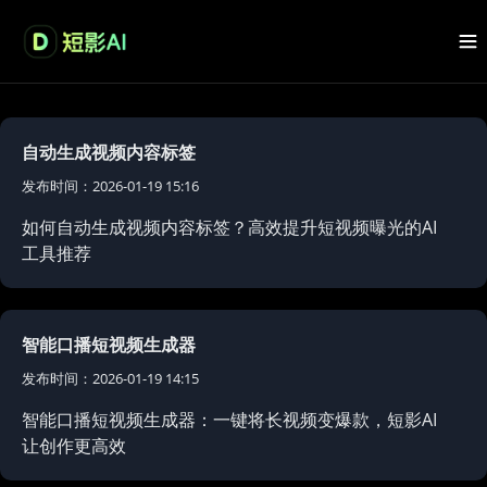
自动生成视频内容标签
发布时间：2026-01-19 15:16
如何自动生成视频内容标签？高效提升短视频曝光的AI
工具推荐
智能口播短视频生成器
发布时间：2026-01-19 14:15
智能口播短视频生成器：一键将长视频变爆款，短影AI
让创作更高效