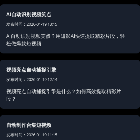
AI自动识别视频笑点
发布时间：2026-01-19 13:15
AI自动识别视频笑点？用短影AI快速提取精彩片段，轻
松做爆款短视频
视频亮点自动捕捉引擎
发布时间：2026-01-19 12:14
视频亮点自动捕捉引擎是什么？如何高效提取精彩片
段？
自动制作合集短视频
发布时间：2026-01-19 11:15