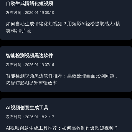
自动生成情绪化短视频
发布时间：2026-01-19 08:18
如何自动生成情绪化短视频？用短影AI轻松提取感人/搞
笑/燃情片段
智能检测视频黑边软件
发布时间：2026-01-19 07:16
智能检测视频黑边软件推荐：高效处理画面比例问题，
搭配短影AI提升剪辑效率
AI视频创意生成工具
发布时间：2026-01-18 21:17
AI视频创意生成工具推荐：如何高效制作爆款短视频？