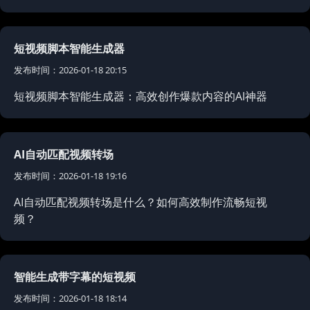
短视频脚本智能生成器
发布时间：2026-01-18 20:15
短视频脚本智能生成器：高效创作爆款内容的AI神器
AI自动匹配视频转场
发布时间：2026-01-18 19:16
AI自动匹配视频转场是什么？如何高效制作流畅短视
频？
智能生成带字幕的短视频
发布时间：2026-01-18 18:14